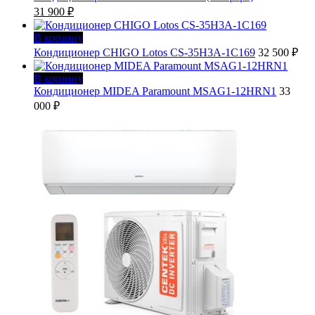
Первоначальная
Текущая
31 900
₽
цена
цена:
составляла
31
В корзину
34
900 ₽.
Кондиционер CHIGO Lotos CS-35H3A-1C169
32 500
₽
900 ₽.
В корзину
Кондиционер MIDEA Paramount MSAG1-12HRN1
33
000
₽