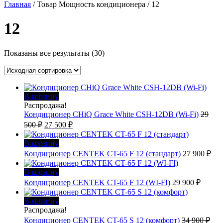
Главная
/ Товар Мощность кондиционера / 12
12
Показаны все результаты (30)
В корзину
Распродажа!
Кондиционер CHiQ Grace White CSH-12DB (Wi-Fi)
29
Первоначальная
Текущая
500
₽
27 500
₽
цена
цена:
составляла
27
В корзину
29
500 ₽.
Кондиционер CENTEK CT-65 F 12 (стандарт)
27 900
₽
500 ₽.
В корзину
Кондиционер CENTEK CT-65 F 12 (WI-FI)
29 900
₽
В корзину
Распродажа!
Кондиционер CENTEK CT-65 S 12 (комфорт)
34 900
₽