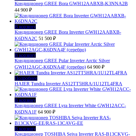
Кондиционер GREE Bora GWH12AABXB-K3NNA2B
44 900
₽
В корзину
Кондиционер GREE Bora Inverter GWH12AABXB-
K6DNA2C
51 500
₽
В корзину
Кондиционер GREE Pular Inverter Arctic Silver
GWH12AGC-K6DNA4F (серебро)
64 900
₽
Подробнее
HAIER Tundra Inverter AS12TT5HRA/1U12TL4FRA
В корзину
Кондиционер GREE Lyra Inverter White GWH12ACC-
K6DNA1F
64 900
₽
В корзину
Кондиционер TOSHIBA Seiya Inverter RAS-B13CKVG-