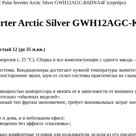
Pular Inverter Arctic Silver GWH12AGC-K6DNA4F (серебро)
rter Arctic Silver GWH12AGC-
ый 12 (до 35 м.кв.)
морозов (- 25 °С). Сборка и все комплектующие с одного завода 
ит-системы. Кондиционеры достигают нужной температуры значите
 посторонние звуки, шум от сплит-системы практически не слышен
мощностью компрессора и менять ее в зависимости от внешних 
сительно «обычных моделей».
. Данный тип фреона экономичнее, требует минимальных затрат э
т и дома, и в небольшом офисе:
мещении без эффекта «сквозняка»;
ьно комфортные условия для пользователя, исходя из его предпо