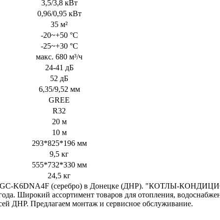
3,5/3,8 кВт
0,96/0,95 кВт
35 м²
-20~+50 °С
-25~+30 °С
макс. 680 м³/ч
24-41 дБ
52 дБ
6,35/9,52 мм
GREE
R32
20 м
10 м
293*825*196 мм
9,5 кг
555*732*330 мм
24,5 кг
WH12AGC-K6DNA4F (серебро) в Донецке (ДНР). "КОТЛЫ-КОНДИЦ
 года. Широкий ассортимент товаров для отопления, водоснабже
сей ДНР. Предлагаем монтаж и сервисное обслуживание.