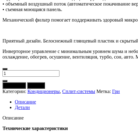
• объемный воздушный поток (автоматическое покачивание ве
• съемная моющаяся панель.
Механический фильтр помогает поддерживать здоровый микрок
Приятный дизайн. Белоснежный глянцевый пластик и скрытый 
Инверторное управление с минимальным уровнем шума и неболь
охлаждение, обогрев, осушение, вентиляция, турбо, сон, авто
Количество
товара
Кондиционер
В корзину
Купить
GREE
Категории:
Кондиционеры
,
Сплит-системы
Метка:
Гри
Pular
Inverter
Описание
Arctic
Детали
Silver
GWH12AGC-
Описание
K6DNA4F
(серебро)
Технические характеристики