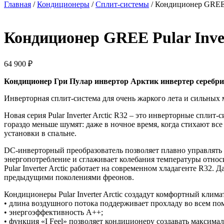
Главная
/
Кондиционеры
/
Сплит-системы
/ Кондиционер GREE 
Кондиционер GREE Pular Inve
64 900
₽
Кондиционер Гри Пулар инвертор Арктик инвертер серебрист
Инверторная сплит-система для очень жаркого лета и сильных 
Новая серия Pular Inverter Arctic R32 – это инверторные спл
гораздо меньше шумят: даже в ночное время, когда стихают все
установки в спальне.
DC-инверторный преобразователь позволяет плавно управлять 
энергопотребление и сглаживает колебания температуры отно
Pular Inverter Arctic работает на современном хладагенте R32
предыдущими поколениями фреонов.
Кондиционеры Pular Inverter Arctic создадут комфортный клима
• длина воздушного потока поддерживает прохладу во всем по
• энергоэффективность А++;
• функция «I Feel» позволяет кондиционеру создавать максимал