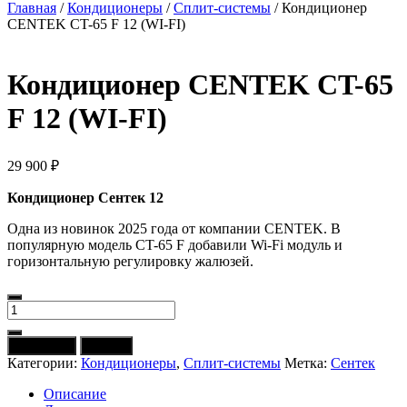
Главная
/
Кондиционеры
/
Сплит-системы
/ Кондиционер
CENTEK CT-65 F 12 (WI-FI)
Кондиционер CENTEK CT-65
F 12 (WI-FI)
29 900
₽
Кондиционер Сентек 12
Одна из новинок 2025 года от компании CENTEK. В
популярную модель CT-65 F добавили Wi-Fi модуль и
горизонтальную регулировку жалюзей.
Количество
товара
Кондиционер
В корзину
Купить
CENTEK
Категории:
Кондиционеры
,
Сплит-системы
Метка:
Сентек
CT-
65
Описание
F