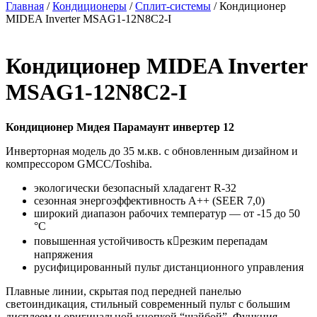
Главная
/
Кондиционеры
/
Сплит-системы
/ Кондиционер
MIDEA Inverter MSAG1-12N8C2-I
Кондиционер MIDEA Inverter
MSAG1-12N8C2-I
Кондиционер Мидея Парамаунт инвертер 12
Инверторная модель до 35 м.кв. с обновленным дизайном и
компрессором GMCC/Toshiba.
экологически безопасный хладагент R-32
сезонная энергоэффективность A++ (SEER 7,0)
широкий диапазон рабочих температур — от -15 до 50
°С
повышенная устойчивость к􀁢резким перепадам
напряжения
русифицированный пульт дистанционного управления
Плавные линии, скрытая под передней панелью
светоиндикация, стильный современный пульт с большим
дисплеем и оригинальной кнопкой “шайбой”. Функция