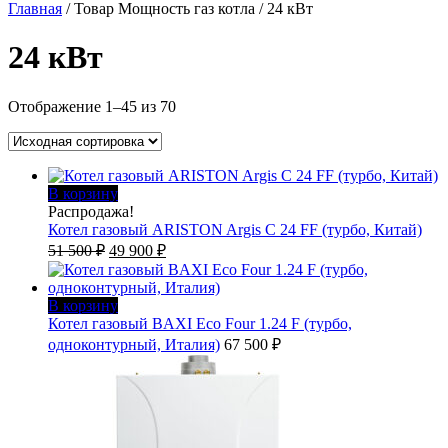
Главная
/ Товар Мощность газ котла / 24 кВт
24 кВт
Отображение 1–45 из 70
В корзину
Распродажа!
Котел газовый ARISTON Argis C 24 FF (турбо, Китай)
Первоначальная
Текущая
51 500
₽
49 900
₽
цена
цена:
составляла
49
51
900 ₽.
В корзину
500 ₽.
Котел газовый BAXI Eco Four 1.24 F (турбо,
одноконтурный, Италия)
67 500
₽