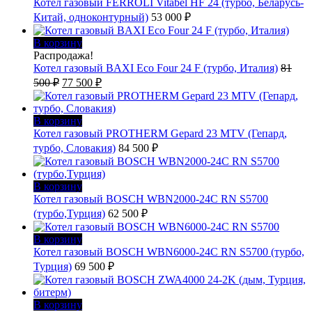
Котел газовый FERROLI Vitabel HF 24 (турбо, Беларусь-
Китай, одноконтурный)
53 000
₽
В корзину
Распродажа!
Котел газовый BAXI Eco Four 24 F (турбо, Италия)
81
Первоначальная
Текущая
500
₽
77 500
₽
цена
цена:
составляла
77
81
500 ₽.
В корзину
500 ₽.
Котел газовый PROTHERM Gepard 23 MTV (Гепард,
турбо, Словакия)
84 500
₽
В корзину
Котел газовый BOSCH WBN2000-24C RN S5700
(турбо,Турция)
62 500
₽
В корзину
Котел газовый BOSCH WBN6000-24C RN S5700 (турбо,
Турция)
69 500
₽
В корзину