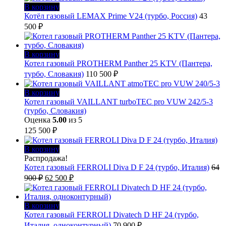
В корзину
Котёл газовый LEMAX Prime V24 (турбо, Россия)
43
500
₽
В корзину
Котел газовый PROTHERM Panther 25 KTV (Пантера,
турбо, Словакия)
110 500
₽
В корзину
Котел газовый VAILLANT turboTEC pro VUW 242/5-3
(турбо, Словакия)
Оценка
5.00
из 5
125 500
₽
В корзину
Распродажа!
Котел газовый FERROLI Diva D F 24 (турбо, Италия)
64
Первоначальная
Текущая
900
₽
62 500
₽
цена
цена:
составляла
62
64
500 ₽.
В корзину
900 ₽.
Котел газовый FERROLI Divatech D HF 24 (турбо,
Италия, одноконтурный)
70 900
₽