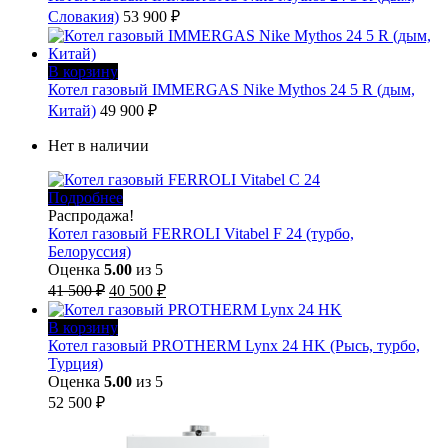
Словакия)
53 900
₽
В корзину
Котел газовый IMMERGAS Nike Mythos 24 5 R (дым,
Китай)
49 900
₽
Нет в наличии
Подробнее
Распродажа!
Котел газовый FERROLI Vitabel F 24 (турбо,
Белоруссия)
Оценка
5.00
из 5
Первоначальная
Текущая
41 500
₽
40 500
₽
цена
цена:
составляла
40
В корзину
41
500 ₽.
Котел газовый PROTHERM Lynx 24 HK (Рысь, турбо,
500 ₽.
Турция)
Оценка
5.00
из 5
52 500
₽