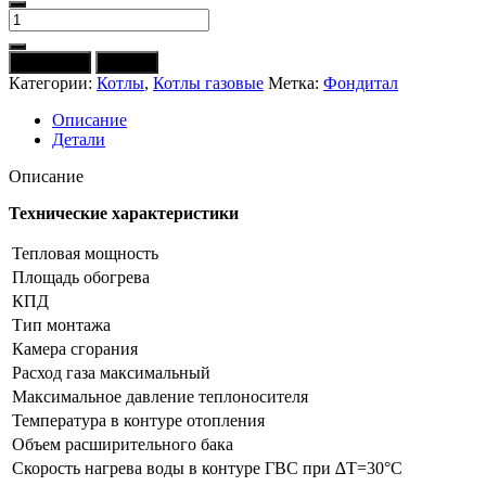
Количество
товара
Котел
В корзину
Купить
газовый
Категории:
Котлы
,
Котлы газовые
Метка:
Фондитал
FONDITAL
Minorca
Описание
CTN
Детали
24
CU
Описание
(дым,
Россия)
Технические характеристики
Тепловая мощность
Площадь обогрева
КПД
Тип монтажа
Камера сгорания
Расход газа максимальный
Максимальное давление теплоносителя
Температура в контуре отопления
Объем расширительного бака
Скорость нагрева воды в контуре ГВС при ∆Т=30°С