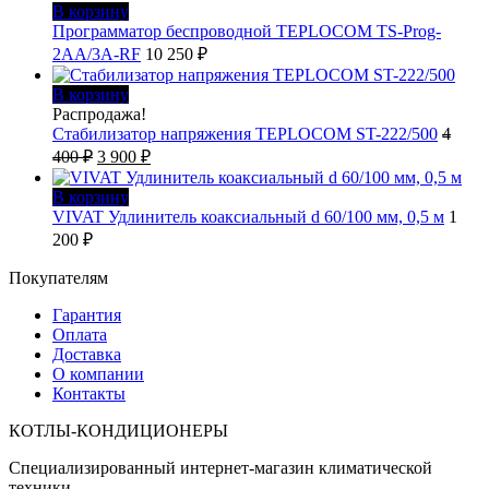
В корзину
Программатор беспроводной TEPLOCOM TS-Prog-
2AA/3A-RF
10 250
₽
В корзину
Распродажа!
Стабилизатор напряжения TEPLOCOM ST-222/500
4
Первоначальная
Текущая
400
₽
3 900
₽
цена
цена:
составляла
3
В корзину
4
900 ₽.
VIVAT Удлинитель коаксиальный d 60/100 мм, 0,5 м
1
400 ₽.
200
₽
Покупателям
Гарантия
Оплата
Доставка
О компании
Контакты
КОТЛЫ-КОНДИЦИОНЕРЫ
Специализированный интернет-магазин климатической
техники