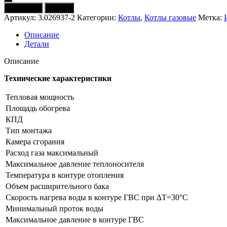
Котел
В корзину
Купить
газовый
Артикул:
3.026937-2
Категории:
Котлы
,
Котлы газовые
Метка:
IMMERGAS
Eolo
Описание
Talos
Детали
24
1
Описание
R
(турбо,
Технические характеристики
Китай)
Тепловая мощность
Площадь обогрева
КПД
Тип монтажа
Камера сгорания
Расход газа максимальный
Максимальное давление теплоносителя
Температура в контуре отопления
Объем расширительного бака
Скорость нагрева воды в контуре ГВС при ∆Т=30°С
Минимальный проток воды
Максимальное давление в контуре ГВС