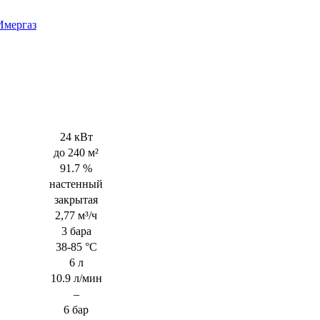
Имергаз
24 кВт
до 240 м²
91.7 %
настенный
закрытая
2,77 м³/ч
3 бара
38-85 °С
6 л
10.9 л/мин
–
6 бар