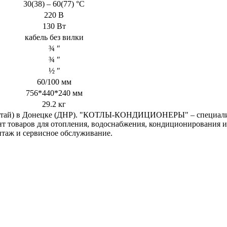
30(38) – 60(77) °С
220 В
130 Вт
кабель без вилки
¾ ʺ
¾ ʺ
½ ʺ
60/100 мм
756*440*240 мм
29.2 кг
 Китай) в Донецке (ДНР). "КОТЛЫ-КОНДИЦИОНЕРЫ" – специали
нт товаров для отопления, водоснабжения, кондиционирования и
нтаж и сервисное обслуживание.