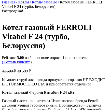
Главная
/
Котлы
/
Котлы газовые
/ Котел газовый FERROLI
Vitabel F 24 (турбо, Белоруссия)
Распродажа!
Котел газовый FERROLI
Vitabel F 24 (турбо,
Белоруссия)
Рейтинг
5.00
из 5 на основе опроса
1
пользователя
(
1
отзыв клиента)
Первоначальная
Текущая
41 500
₽
40 500
₽
цена
цена:
составляла
40
Комплект труб для вывода продуктов сгорания НЕ ВХОДИТ
41
В СТОИМОСТЬ КОТЛА и приобретается отдельно!
500 ₽.
500 ₽.
Котел газовый Фероли Витабел F 24 кВт
Газовый настенный котел от Итальянского бренда Ferroli.
Двухконтурный турбированный. Производство – Беларусь.
Самый компактный котел. Глубина – 23,5 см. ЖК-дисплей,