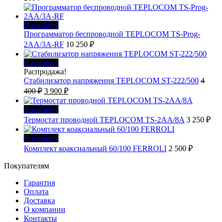
В корзину
Программатор беспроводной TEPLOCOM TS-Prog-
2AA/3A-RF
10 250
₽
В корзину
Распродажа!
Стабилизатор напряжения TEPLOCOM ST-222/500
4
Первоначальная
Текущая
400
₽
3 900
₽
цена
цена:
составляла
3
В корзину
4
900 ₽.
Термостат проводной TEPLOCOM TS-2AA/8A
3 250
₽
400 ₽.
В корзину
Комплект коаксиальный 60/100 FERROLI
2 500
₽
Покупателям
Гарантия
Оплата
Доставка
О компании
Контакты