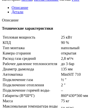
Описание
Детали
Описание
Технические характеристики
Тепловая мощность
25 кВт
КПД
90 %
Тип монтажа
напольный
Камера сгорания
открытая
Расход газа средний
2,8 м³/ч
Рабочее давление теплоносителя
до 3 бар
Диаметр дымохода
135 мм
Автоматика
MiniSIT 710
Подключение газа
½ ʺ
Подключение отопления
2 ʺ
Подключение горячей воды-
–
Габариты (В*Ш*Г)
860*430*560 мм
Масса
75 кг
Максимальная температура воды