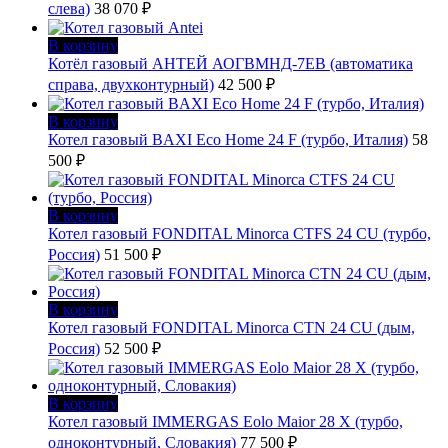
слева)
38 070
₽
В корзину
Котёл газовый АНТЕЙ АОГВМНД-7ЕВ (автоматика
справа, двухконтурный)
42 500
₽
В корзину
Котел газовый BAXI Eco Home 24 F (турбо, Италия)
58
500
₽
В корзину
Котел газовый FONDITAL Minorca CTFS 24 CU (турбо,
Россия)
51 500
₽
В корзину
Котел газовый FONDITAL Minorca CTN 24 CU (дым,
Россия)
52 500
₽
В корзину
Котел газовый IMMERGAS Eolo Maior 28 X (турбо,
одноконтурный, Словакия)
77 500
₽