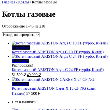
Главная
/
Котлы
/ Котлы газовые
Котлы газовые
Отображение 1–45 из 218
Подробнее
Котел газовый ARISTON Argis C 10 FF (турбо, Китай)
В корзину
Распродажа!
Котел газовый ARISTON Argis C 24 FF (турбо, Китай)
Первоначальная
Текущая
51 500
₽
49 900
₽
цена
цена:
составляла
49
В корзину
51
900 ₽.
Котел газовый ARISTON Cares X 15 CF NG (дым,
500 ₽.
Италия)
57 500
₽
Нет в наличии