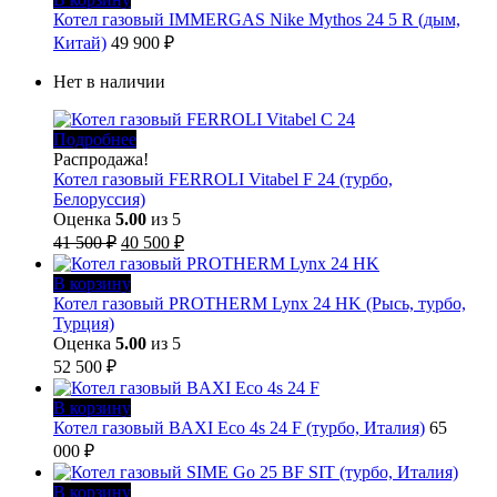
Котел газовый IMMERGAS Nike Mythos 24 5 R (дым,
Китай)
49 900
₽
Нет в наличии
Подробнее
Распродажа!
Котел газовый FERROLI Vitabel F 24 (турбо,
Белоруссия)
Оценка
5.00
из 5
Первоначальная
Текущая
41 500
₽
40 500
₽
цена
цена:
составляла
40
В корзину
41
500 ₽.
Котел газовый PROTHERM Lynx 24 HK (Рысь, турбо,
500 ₽.
Турция)
Оценка
5.00
из 5
52 500
₽
В корзину
Котел газовый BAXI Eco 4s 24 F (турбо, Италия)
65
000
₽
В корзину