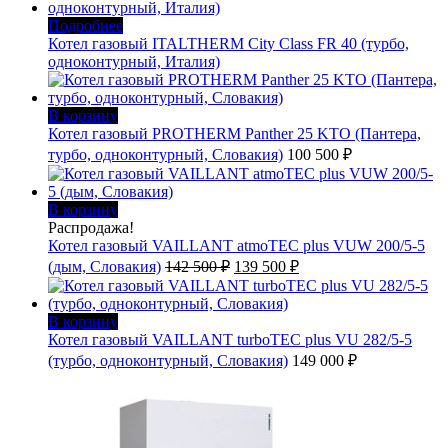
Подробнее
Котел газовый ITALTHERM City Class FR 40 (турбо,
одноконтурный, Италия)
В корзину
Котел газовый PROTHERM Panther 25 KTO (Пантера,
турбо, одноконтурный, Словакия)
100 500
₽
В корзину
Распродажа!
Котел газовый VAILLANT atmoTEC plus VUW 200/5-5
Первоначальная
Текущая
(дым, Словакия)
142 500
₽
139 500
₽
цена
цена:
составляла
139
142
500 ₽.
В корзину
500 ₽.
Котел газовый VAILLANT turboTEC plus VU 282/5-5
(турбо, одноконтурный, Словакия)
149 000
₽