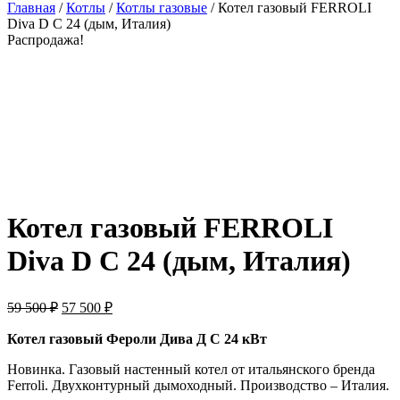
Главная
/
Котлы
/
Котлы газовые
/ Котел газовый FERROLI
Diva D С 24 (дым, Италия)
Распродажа!
Котел газовый FERROLI
Diva D С 24 (дым, Италия)
Первоначальная
Текущая
59 500
₽
57 500
₽
цена
цена:
составляла
57
Котел газовый Фероли Дива Д С 24 кВт
59
500 ₽.
Новинка. Газовый настенный котел от итальянского бренда
500 ₽.
Ferroli. Двухконтурный дымоходный. Производство – Италия.