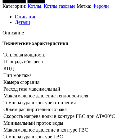
В корзину
Купить
газовый
Категории:
Котлы
,
Котлы газовые
Метка:
Фероли
FERROLI
Diva
Описание
D
Детали
С
24
Описание
(дым,
Италия)
Технические характеристики
Тепловая мощность
Площадь обогрева
КПД
Тип монтажа
Камера сгорания
Расход газа максимальный
Максимальное давление теплоносителя
Температура в контуре отопления
Объем расширительного бака
Скорость нагрева воды в контуре ГВС при ∆Т=30°С
Минимальный проток воды
Максимальное давление в контуре ГВС
Температура в контуре ГВС