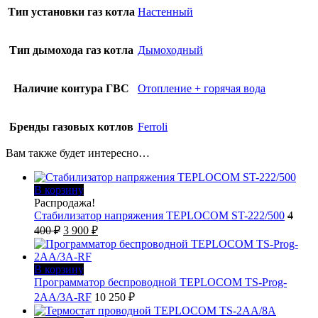
Тип установки газ котла
Настенный
Тип дымохода газ котла
Дымоходный
Наличие контура ГВС
Отопление + горячая вода
Бренды газовых котлов
Ferroli
Вам также будет интересно…
В корзину
Распродажа!
Стабилизатор напряжения TEPLOCOM ST-222/500
4
Первоначальная
Текущая
400
₽
3 900
₽
цена
цена:
составляла
3
4
900 ₽.
В корзину
400 ₽.
Программатор беспроводной TEPLOCOM TS-Prog-
2AA/3A-RF
10 250
₽