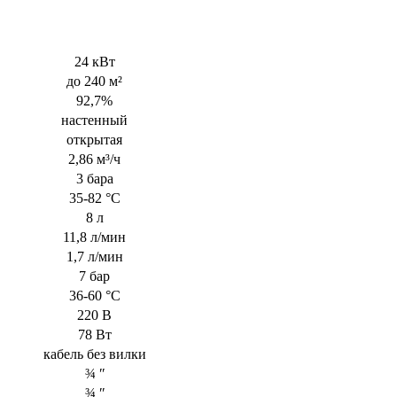
24 кВт
до 240 м²
92,7%
настенный
открытая
2,86 м³/ч
3 бара
35-82 °С
8 л
11,8 л/мин
1,7 л/мин
7 бар
36-60 °С
220 В
78 Вт
кабель без вилки
¾ ʺ
¾ ʺ