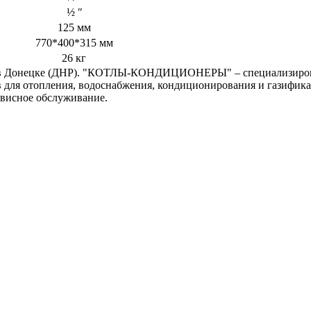
½ ʺ
125 мм
770*400*315 мм
26 кг
) в Донецке (ДНР). "КОТЛЫ-КОНДИЦИОНЕРЫ" – специализирова
в для отопления, водоснабжения, кондиционирования и газифик
рвисное обслуживание.