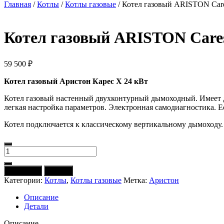
Главная
/
Котлы
/
Котлы газовые
/ Котел газовый ARISTON Care
Котел газовый ARISTON Cares
59 500
₽
Котел газовый Аристон Карес Х 24 кВт
Котел газовый настенный двухконтурный дымоходный. Имеет д
легкая настройка параметров. Электронная самодиагностика. 
Котел подключается к классическому вертикальному дымоходу.
Количество
товара
Котел
В корзину
Купить
газовый
Категории:
Котлы
,
Котлы газовые
Метка:
Аристон
ARISTON
Cares
Описание
X
Детали
24
CF
Описание