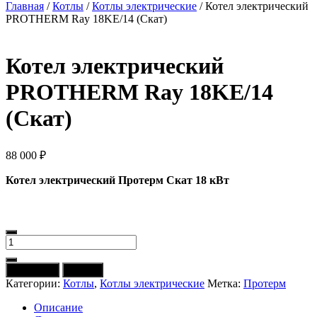
Главная
/
Котлы
/
Котлы электрические
/ Котел электрический
PROTHERM Ray 18KE/14 (Скат)
Котел электрический
PROTHERM Ray 18KE/14
(Скат)
88 000
₽
Котел электрический Протерм Скат 18 кВт
Количество
товара
Котел
В корзину
Купить
электрический
Категории:
Котлы
,
Котлы электрические
Метка:
Протерм
PROTHERM
Ray
Описание
18KE/14