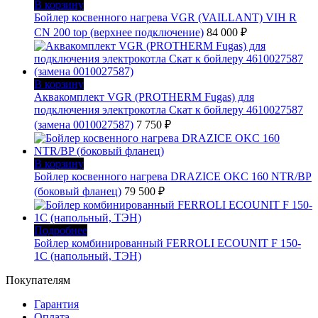
В корзину
Бойлер косвенного нагрева VGR (VAILLANT) VIH R
CN 200 top (верхнее подключение)
84 000
₽
В корзину
Аквакомплект VGR (PROTHERM Fugas) для
подключения электрокотла Скат к бойлеру 4610027587
(замена 0010027587)
7 750
₽
В корзину
Бойлер косвенного нагрева DRAZICE OKC 160 NTR/BP
(боковый фланец)
79 500
₽
Подробнее
Бойлер комбинированный FERROLI ECOUNIT F 150-
1C (напольный, ТЭН)
Покупателям
Гарантия
Оплата