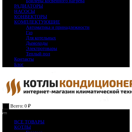
Бойлеры косвенного нагрева
РАДИАТОРЫ
НАСОСЫ
КОНВЕКТОРЫ
КОМПЛЕКТУЮЩИЕ
Автоматика и принадлежности
Газ
Для котельных
Дымоходы
Электротовары
Теплый пол
Контакты
Блог
Всего:
0
₽
0
ВСЕ ТОВАРЫ
КОТЛЫ