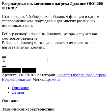
Водонагреватель косвенного нагрева Дражице OKC 200
NTR/BP
Стационарный бойлер 208л с боковым фланцем и одним
теплообменником, подходящий для многих различных
источников тепла.
Бойлер оснащён боковым фланцем, который служит как
смотровое отверстие.
В боковой фланец можно установить электрический
нагревательный элемент.
Количество
товара
Бойлер
В корзину
Купить
косвенного
Артикул:
110770101
Категории:
Бойлеры косвенного нагрева
,
нагрева
Водонагреватели
Метка:
Дражице
DRAZICE
OKC
Описание
200
Детали
NTR/BP
(боковой
Описание
фланец)
Технические характеристики