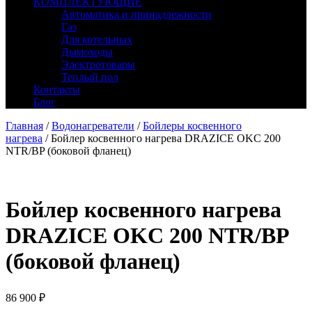
КОМПЛЕКТУЮЩИЕ
Автоматика и принадлежности
Газ
Для котельных
Дымоходы
Электротовары
Теплый пол
Контакты
Блог
Главная
/
Водонагреватели
/
Бойлеры косвенного
нагрева
/ Бойлер косвенного нагрева DRAZICE OKC 200
NTR/BP (боковой фланец)
Бойлер косвенного нагрева
DRAZICE OKC 200 NTR/BP
(боковой фланец)
86 900
₽