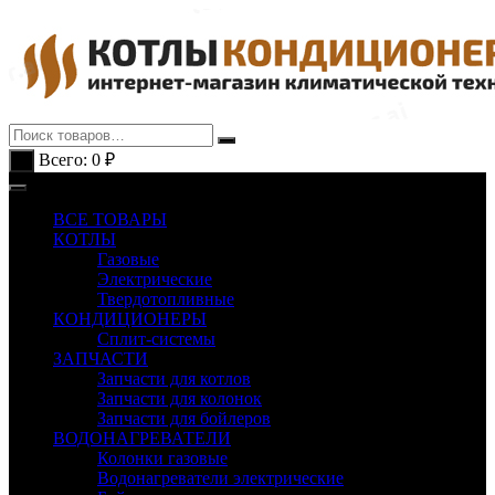
Перейти
к
содержимому
Всего:
0
₽
0
ВСЕ ТОВАРЫ
КОТЛЫ
Газовые
Электрические
Твердотопливные
КОНДИЦИОНЕРЫ
Сплит-системы
ЗАПЧАСТИ
Запчасти для котлов
Запчасти для колонок
Запчасти для бойлеров
ВОДОНАГРЕВАТЕЛИ
Колонки газовые
Водонагреватели электрические