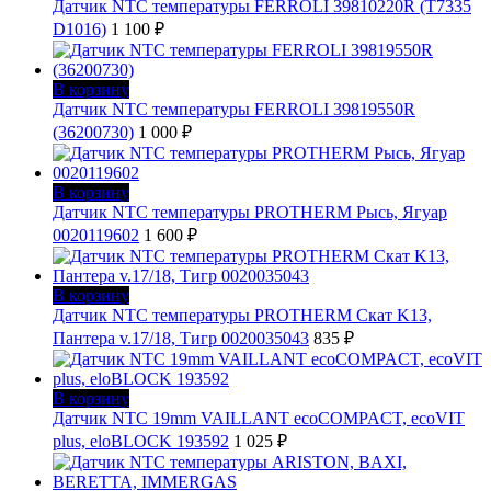
Датчик NTC температуры FERROLI 39810220R (T7335
D1016)
1 100
₽
В корзину
Датчик NTC температуры FERROLI 39819550R
(36200730)
1 000
₽
В корзину
Датчик NTC температуры PROTHERM Рысь, Ягуар
0020119602
1 600
₽
В корзину
Датчик NTC температуры PROTHERM Скат K13,
Пантера v.17/18, Тигр 0020035043
835
₽
В корзину
Датчик NTC 19mm VAILLANT ecoCOMPACT, ecoVIT
plus, eloBLOCK 193592
1 025
₽