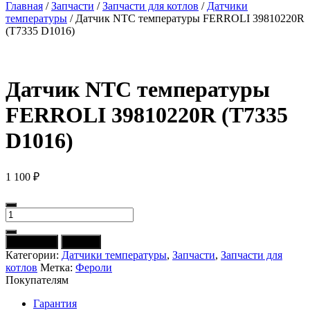
Главная
/
Запчасти
/
Запчасти для котлов
/
Датчики
температуры
/ Датчик NTC температуры FERROLI 39810220R
(T7335 D1016)
Датчик NTC температуры
FERROLI 39810220R (T7335
D1016)
1 100
₽
Количество
товара
Датчик
В корзину
Купить
NTC
Категории:
Датчики температуры
,
Запчасти
,
Запчасти для
температуры
котлов
Метка:
Фероли
FERROLI
Покупателям
39810220R
(T7335
Гарантия