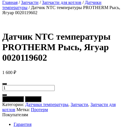
Главная
/
Запчасти
/
Запчасти для котлов
/
Датчики
температуры
/ Датчик NTC температуры PROTHERM Рысь,
Ягуар 0020119602
Датчик NTC температуры
PROTHERM Рысь, Ягуар
0020119602
1 600
₽
Количество
товара
Датчик
В корзину
Купить
NTC
Категории:
Датчики температуры
,
Запчасти
,
Запчасти для
температуры
котлов
Метка:
Протерм
PROTHERM
Покупателям
Рысь,
Ягуар
Гарантия