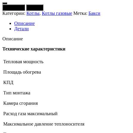
товара
Котел
В корзину
Купить
газовый
Категории:
Котлы
,
Котлы газовые
Метка:
Бакси
BAXI
ECO
Описание
Four
Детали
1.14
(дым,
Описание
одноконтурный,
Италия)
Технические характеристики
Тепловая мощность
Площадь обогрева
КПД
Тип монтажа
Камера сгорания
Расход газа максимальный
Максимальное давление теплоносителя