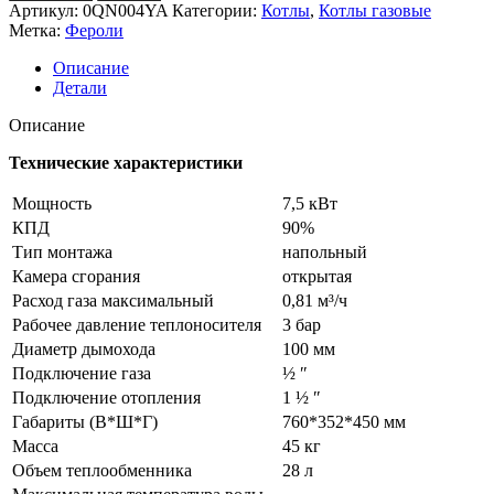
газовый
Артикул:
0QN004YA
Категории:
Котлы
,
Котлы газовые
FERROLI
Метка:
Фероли
Torino
7,5
Описание
(автоматика
Детали
SIT)
Описание
Технические характеристики
Мощность
7,5 кВт
КПД
90%
Тип монтажа
напольный
Камера сгорания
открытая
Расход газа максимальный
0,81 м³/ч
Рабочее давление теплоносителя
3 бар
Диаметр дымохода
100 мм
Подключение газа
½ ʺ
Подключение отопления
1 ½ ʺ
Габариты (В*Ш*Г)
760*352*450 мм
Масса
45 кг
Объем теплообменника
28 л