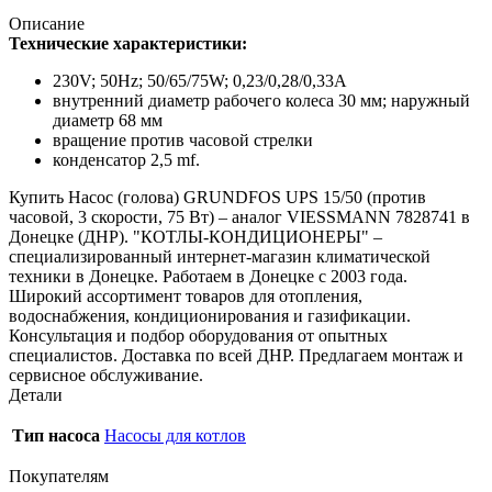
часовой,
3
Описание
скорости,
Технические характеристики:
75
Вт)
230V; 50Hz; 50/65/75W; 0,23/0,28/0,33A
-
внутренний диаметр рабочего колеса 30 мм; наружный
аналог
диаметр 68 мм
VIESSMANN
вращение против часовой стрелки
7828741
конденсатор 2,5 mf.
Купить Насос (голова) GRUNDFOS UPS 15/50 (против
часовой, 3 скорости, 75 Вт) – аналог VIESSMANN 7828741 в
Донецке (ДНР). "КОТЛЫ-КОНДИЦИОНЕРЫ" –
специализированный интернет-магазин климатической
техники в Донецке. Работаем в Донецке с 2003 года.
Широкий ассортимент товаров для отопления,
водоснабжения, кондиционирования и газификации.
Консультация и подбор оборудования от опытных
специалистов. Доставка по всей ДНР. Предлагаем монтаж и
сервисное обслуживание.
Детали
Тип насоса
Насосы для котлов
Покупателям