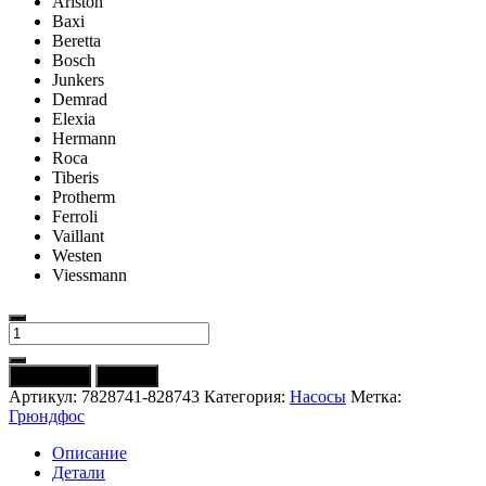
Ariston
Baxi
Beretta
Bosch
Junkers
Demrad
Elexia
Hermann
Roca
Tiberis
Protherm
Ferroli
Vaillant
Westen
Viessmann
Количество
товара
Насос
В корзину
Купить
(голова)
Артикул:
7828741-828743
Категория:
Насосы
Метка:
GRUNDFOS
Грюндфос
UPS
15/50
Описание
(против
Детали