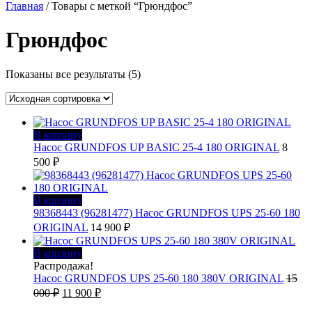
Главная
/ Товары с меткой “Грюндфос”
Грюндфос
Показаны все результаты (5)
В корзину
Насос GRUNDFOS UP BASIC 25-4 180 ORIGINAL
8
500
₽
В корзину
98368443 (96281477) Насос GRUNDFOS UPS 25-60 180
ORIGINAL
14 900
₽
В корзину
Распродажа!
Насос GRUNDFOS UPS 25-60 180 380V ORIGINAL
15
Первоначальная
Текущая
000
₽
11 900
₽
цена
цена: