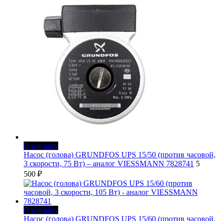
составляла
11
15
900 ₽.
000 ₽.
В корзину
Насос (голова) GRUNDFOS UPS 15/50 (против часовой,
3 скорости, 75 Вт) – аналог VIESSMANN 7828741
5
500
₽
В корзину
Насос (голова) GRUNDFOS UPS 15/60 (против часовой,