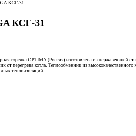
EGA КСГ-31
GA КСГ-31
ная горелка OPTIMA (Россия) изготовлена из нержавеющей ста
чик от перегрева котла. Теплообменник из высококачественного
вных теплоизоляций.