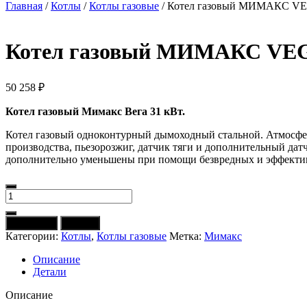
Главная
/
Котлы
/
Котлы газовые
/ Котел газовый МИМАКС V
Котел газовый МИМАКС VE
50 258
₽
Котел газовый Мимакс Вега 31 кВт.
Котел газовый одноконтурный дымоходный стальной. Атмосфер
производства, пьезорозжиг, датчик тяги и дополнительный дат
дополнительно уменьшены при помощи безвредных и эффекти
Количество
товара
Котел
В корзину
Купить
газовый
Категории:
Котлы
,
Котлы газовые
Метка:
Мимакс
МИМАКС
VEGA
Описание
КСГ-31
Детали
Описание