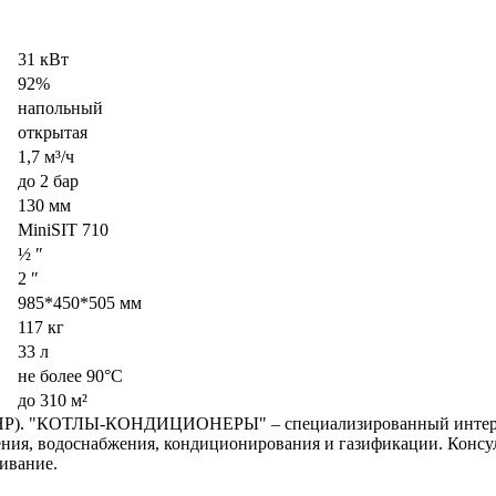
31 кВт
92%
напольный
открытая
1,7 м³/ч
до 2 бар
130 мм
MiniSIT 710
½ ʺ
2 ʺ
985*450*505 мм
117 кг
33 л
не более 90°С
до 310 м²
Р). "КОТЛЫ-КОНДИЦИОНЕРЫ" – специализированный интернет-
ения, водоснабжения, кондиционирования и газификации. Консу
ивание.