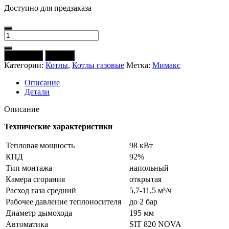
Доступно для предзаказа
Количество
товара
Котел
В корзину
Купить
газовый
Категории:
Котлы
,
Котлы газовые
Метка:
Мимакс
МИМАКС
VEGA
Описание
КСГ-100
Детали
Описание
Технические характеристики
Тепловая мощность
98 кВт
КПД
92%
Тип монтажа
напольный
Камера сгорания
открытая
Расход газа средний
5,7-11,5 м³/ч
Рабочее давление теплоносителя
до 2 бар
Диаметр дымохода
195 мм
Автоматика
SIT 820 NOVA