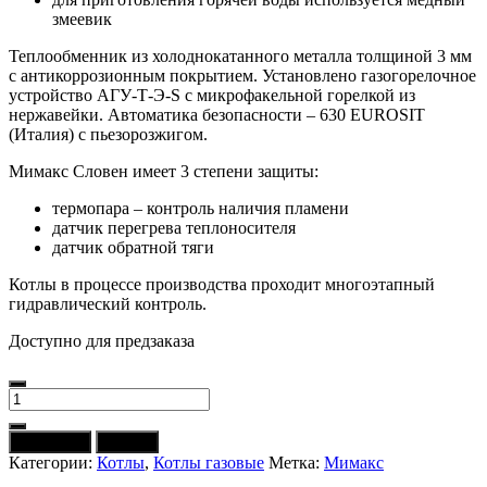
змеевик
Теплообменник из холоднокатанного металла толщиной 3 мм
с антикоррозионным покрытием. Установлено газогорелочное
устройство АГУ-Т-Э-S с микрофакельной горелкой из
нержавейки. Автоматика безопасности – 630 EUROSIT
(Италия) с пьезорозжигом.
Мимакс Словен имеет 3 степени защиты:
термопара – контроль наличия пламени
датчик перегрева теплоносителя
датчик обратной тяги
Котлы в процессе производства проходит многоэтапный
гидравлический контроль.
Доступно для предзаказа
Количество
товара
Котел
В корзину
Купить
газовый
Категории:
Котлы
,
Котлы газовые
Метка:
Мимакс
МИМАКС