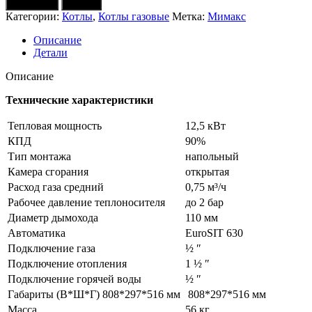
В корзину
Купить
газовый
Категории:
Котлы
,
Котлы газовые
Метка:
Мимакс
МИМАКС
Словен
Описание
КСГВ(S)-12,5
Детали
Описание
Технические характеристики
Тепловая мощность
12,5 кВт
КПД
90%
Тип монтажа
напольный
Камера сгорания
открытая
Расход газа средний
0,75 м³/ч
Рабочее давление теплоносителя
до 2 бар
Диаметр дымохода
110 мм
Автоматика
EuroSIT 630
Подключение газа
½ ʺ
Подключение отопления
1 ½ ʺ
Подключение горячей воды
½ ʺ
Габариты (В*Ш*Г) 808*297*516 мм
808*297*516 мм
Масса
56 кг