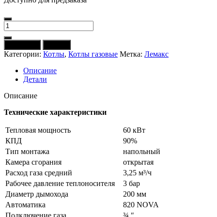
Количество
товара
Котел
В корзину
Купить
газовый
Категории:
Котлы
,
Котлы газовые
Метка:
Лемакс
ЛЕМАКС
Премиум
Описание
60
Детали
Описание
Технические характеристики
Тепловая мощность
60 кВт
КПД
90%
Тип монтажа
напольный
Камера сгорания
открытая
Расход газа средний
3,25 м³/ч
Рабочее давление теплоносителя
3 бар
Диаметр дымохода
200 мм
Автоматика
820 NOVA
Подключение газа
¾ ʺ