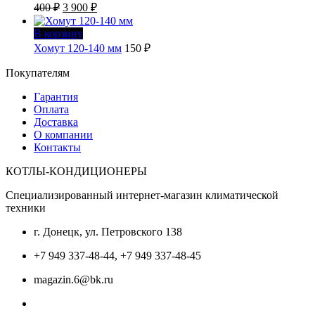
Первоначальная
Текущая
400
₽
3 900
₽
цена
цена:
составляла
3
В корзину
4
900 ₽.
Хомут 120-140 мм
150
₽
400 ₽.
Покупателям
Гарантия
Оплата
Доставка
О компании
Контакты
КОТЛЫ-КОНДИЦИОНЕРЫ
Специализированный интернет-магазин климатической
техники
г. Донецк, ул. Петровского 138
+7 949 337-48-44, +7 949 337-48-45
magazin.6@bk.ru