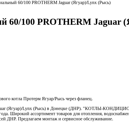
иальный 60/100 PROTHERM Jaguar (Ягуар)/Lynx (Рысь)
й 60/100 PROTHERM Jaguar (Я
ового котла Протерм Ягуар/Рысь через фланец.
uar (Ягуар)/Lynx (Рысь) в Донецке (ДНР). "КОТЛЫ-КОНДИЦИО
 года. Широкий ассортимент товаров для отопления, водоснабже
сей ДНР. Предлагаем монтаж и сервисное обслуживание.