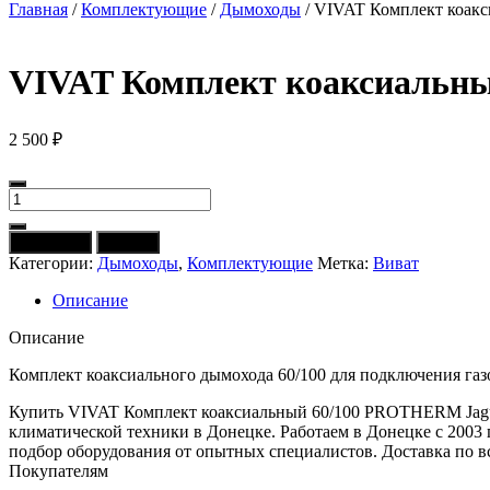
Главная
/
Комплектующие
/
Дымоходы
/ VIVAT Комплект коакс
VIVAT Комплект коаксиальны
2 500
₽
Количество
товара
VIVAT
В корзину
Купить
Комплект
Категории:
Дымоходы
,
Комплектующие
Метка:
Виват
коаксиальный
60/100
Описание
PROTHERM
Jaguar
Описание
(Ягуар)/Lynx
(Рысь)
Комплект коаксиального дымохода 60/100 для подключения газ
Купить VIVAT Комплект коаксиальный 60/100 PROTHERM Jag
климатической техники в Донецке. Работаем в Донецке с 2003
подбор оборудования от опытных специалистов. Доставка по в
Покупателям