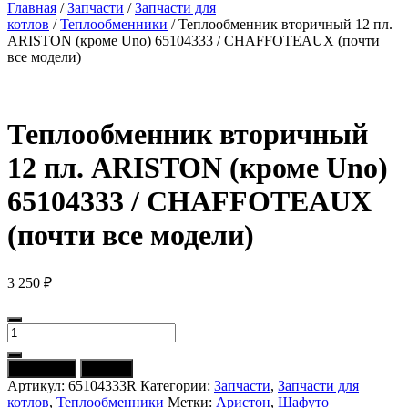
Главная
/
Запчасти
/
Запчасти для
котлов
/
Теплообменники
/ Теплообменник вторичный 12 пл.
ARISTON (кроме Uno) 65104333 / CHAFFOTEAUX (почти
все модели)
Теплообменник вторичный
12 пл. ARISTON (кроме Uno)
65104333 / CHAFFOTEAUX
(почти все модели)
3 250
₽
Количество
товара
Теплообменник
В корзину
Купить
вторичный
Артикул:
65104333R
Категории:
Запчасти
,
Запчасти для
12
котлов
,
Теплообменники
Метки:
Аристон
,
Шафуто