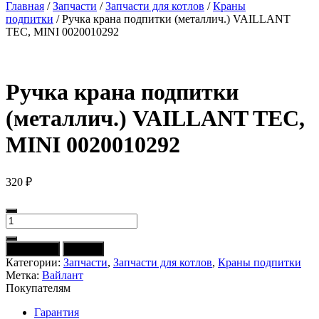
Главная
/
Запчасти
/
Запчасти для котлов
/
Краны
подпитки
/ Ручка крана подпитки (металлич.) VAILLANT
TEC, MINI 0020010292
Ручка крана подпитки
(металлич.) VAILLANT TEC,
MINI 0020010292
320
₽
Количество
товара
Ручка
В корзину
Купить
крана
Категории:
Запчасти
,
Запчасти для котлов
,
Краны подпитки
подпитки
Метка:
Вайлант
(металлич.)
Покупателям
VAILLANT
TEC,
Гарантия