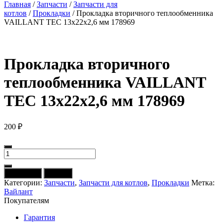
Главная
/
Запчасти
/
Запчасти для
котлов
/
Прокладки
/ Прокладка вторичного теплообменника
VAILLANT TEC 13х22х2,6 мм 178969
Прокладка вторичного
теплообменника VAILLANT
TEC 13х22х2,6 мм 178969
200
₽
Количество
товара
Прокладка
В корзину
Купить
вторичного
Категории:
Запчасти
,
Запчасти для котлов
,
Прокладки
Метка:
теплообменника
Вайлант
VAILLANT
Покупателям
TEC
13х22х2,6
Гарантия