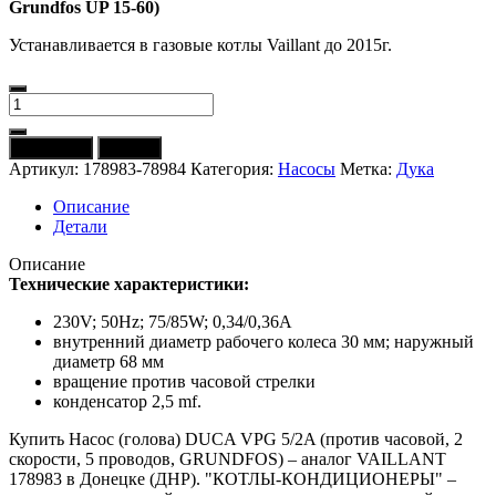
Grundfos UP 15-60)
Устанавливается в газовые котлы Vaillant до 2015г.
Количество
товара
Насос
В корзину
Купить
(голова)
Артикул:
178983-78984
Категория:
Насосы
Метка:
Дука
DUCA
VPG
Описание
5/2A
Детали
(против
часовой,
Описание
2
Технические характеристики:
скорости,
5
230V; 50Hz; 75/85W; 0,34/0,36A
проводов,
внутренний диаметр рабочего колеса 30 мм; наружный
GRUNDFOS)
диаметр 68 мм
-
вращение против часовой стрелки
аналог
конденсатор 2,5 mf.
VAILLANT
Купить Насос (голова) DUCA VPG 5/2A (против часовой, 2
178983
скорости, 5 проводов, GRUNDFOS) – аналог VAILLANT
178983 в Донецке (ДНР). "КОТЛЫ-КОНДИЦИОНЕРЫ" –