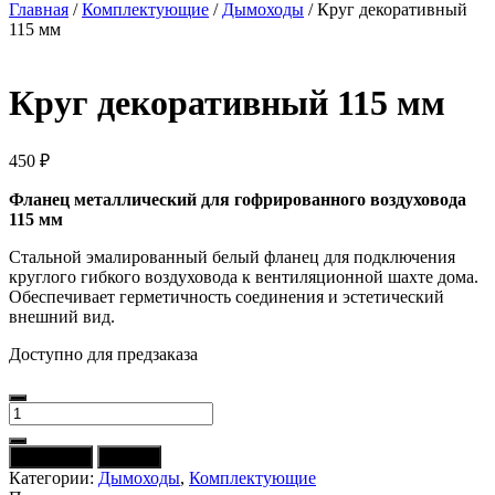
Главная
/
Комплектующие
/
Дымоходы
/ Круг декоративный
115 мм
Круг декоративный 115 мм
450
₽
Фланец металлический для гофрированного воздуховода
115 мм
Стальной эмалированный белый фланец для подключения
круглого гибкого воздуховода к вентиляционной шахте дома.
Обеспечивает герметичность соединения и эстетический
внешний вид.
Доступно для предзаказа
Количество
товара
Круг
В корзину
Купить
декоративный
Категории:
Дымоходы
,
Комплектующие
115