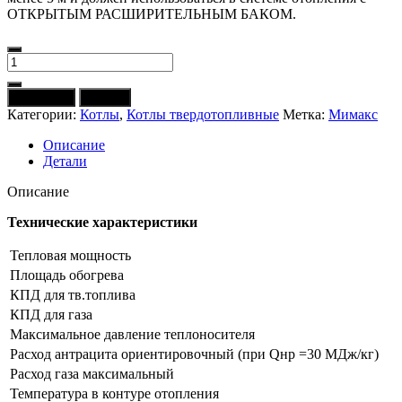
ОТКРЫТЫМ РАСШИРИТЕЛЬНЫМ БАКОМ.
Количество
товара
Котел
В корзину
Купить
твердотопливный
Категории:
Котлы
,
Котлы твердотопливные
Метка:
Мимакс
МИМАКС
КСТ-16
Описание
Детали
Описание
Технические характеристики
Тепловая мощность
Площадь обогрева
КПД для тв.топлива
КПД для газа
Максимальное давление теплоносителя
Расход антрацита ориентировочный (при Qнр =30 МДж/кг)
Расход газа максимальный
Температура в контуре отопления