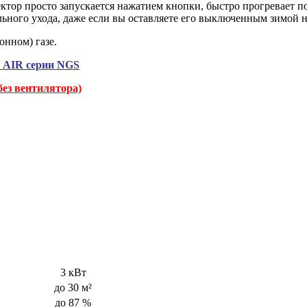
вектор просто запускается нажатием кнопки, быстро прогревает
льного ухода, даже если вы оставляете его выключенным зимой н
нном) газе.
E AIR серии NGS
без вентилятора)
3 кВт
до 30 м²
до 87 %