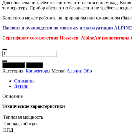
Для обогрева не требуется система отопления и дымоход. Кон
температуру. Прибор абсолютно безопасен и не требует специа
Конвектор может работать на природном или сжиженном (балло
Паспорт и руководство по монтажу и эксплуатации ALPIN
Сертификат соответствия Hosseven_AlpineAir (конвекторы 
Количество
товара
Конвектор
В корзину
Купить
газовый
Категория:
Конвекторы
Метка:
Альпин Эйр
ALPINE
AIR
Описание
NGS-
Детали
30
(3
Описание
кВт,
чугун)
Технические характеристики
Тепловая мощность
Площадь обогрева
КПД