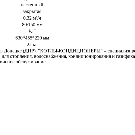
настенный
закрытая
0,32 м³/ч
80/150 мм
½ ʺ
630*455*220 мм
22 кг
н) в Донецке (ДНР). "КОТЛЫ-КОНДИЦИОНЕРЫ" – специализиров
в для отопления, водоснабжения, кондиционирования и газифик
рвисное обслуживание.