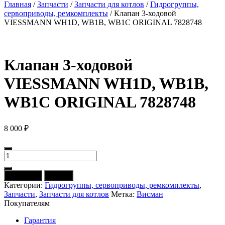
Главная
/
Запчасти
/
Запчасти для котлов
/
Гидрогруппы,
сервоприводы, ремкомплекты
/ Клапан 3-ходовой
VIESSMANN WH1D, WB1B, WB1C ORIGINAL 7828748
Клапан 3-ходовой
VIESSMANN WH1D, WB1B,
WB1C ORIGINAL 7828748
8 000
₽
Количество
товара
Клапан
В корзину
Купить
3-
Категории:
Гидрогруппы, сервоприводы, ремкомплекты
,
ходовой
Запчасти
,
Запчасти для котлов
Метка:
Висман
VIESSMANN
Покупателям
WH1D,
WB1B,
Гарантия