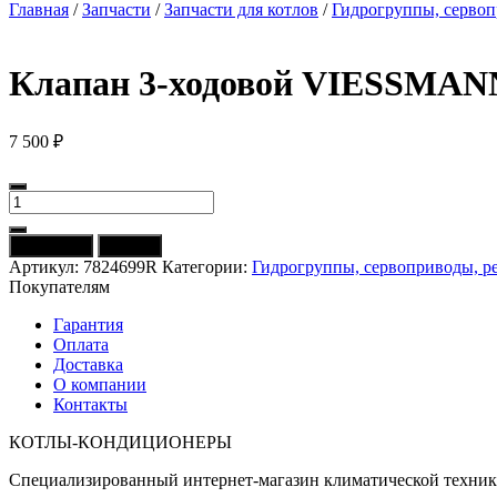
Главная
/
Запчасти
/
Запчасти для котлов
/
Гидрогруппы, серво
Клапан 3-ходовой VIESSMANN
7 500
₽
Количество
товара
Клапан
В корзину
Купить
3-
Артикул:
7824699R
Категории:
Гидрогруппы, сервоприводы, 
ходовой
Покупателям
VIESSMANN
WH1B
Гарантия
7824699R
Оплата
(старый
Доставка
7828556)
О компании
Контакты
КОТЛЫ-КОНДИЦИОНЕРЫ
Специализированный интернет-магазин климатической техни