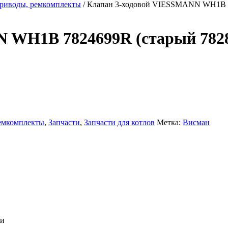
приводы, ремкомплекты
/ Клапан 3-ходовой VIESSMANN WH1B 7
 WH1B 7824699R (старый 782
ремкомплекты
,
Запчасти
,
Запчасти для котлов
Метка:
Висман
ки