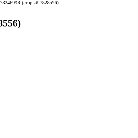
824699R (старый 7828556)
8556)