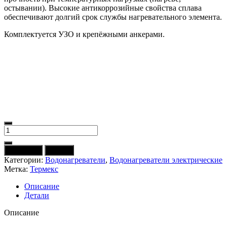
остывании). Высокие антикоррозийные свойства сплава
обеспечивают долгий срок службы нагревательного элемента.
Комплектуется УЗО и крепёжными анкерами.
Количество
товара
ЭВН
В корзину
Купить
THERMEX
Категории:
Водонагреватели
,
Водонагреватели электрические
Titanium
Метка:
Термекс
Heat
80
Описание
V
Детали
Описание