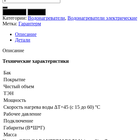
товара
ЭВН
В корзину
Купить
GARANTERM
Категории:
Водонагреватели
,
Водонагреватели электрические
ES
Метка:
Гарантерм
50
V
Описание
(узкий)
Детали
Описание
Технические характеристики
Бак
Покрытие
Чистый объем
ТЭН
Мощность
Скорость нагрева воды ∆Т=45 (с 15 до 60) °С
Рабочее давление
Подключение
Габариты (В*Ш*Г)
Масса