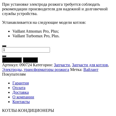
При установке электрода розжига требуется соблюдать
рекомендации производителя для надежной и долговечной
службы устройства.
Устанавливается на следующие модели котлов:
Vaillant Atmomax Pro, Рlus;
Vaillant Turbomax Pro, Рlus.
Количество
товара
090724
В корзину
Купить
Электрод
Артикул:
090724
Категории:
Запчасти
,
Запчасти для котлов
,
розжига
Электроды, трансформаторы розжига
Метка:
Вайлант
и
Покупателям
ионизации
VAILLANT
Гарантия
MAX
Оплата
ORIGINAL
Доставка
О компании
Контакты
КОТЛЫ-КОНДИЦИОНЕРЫ