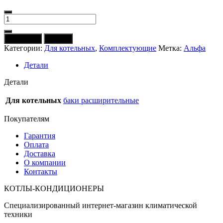
Количество
товара
Бак
В корзину
Купить
расширительный
Категории:
Для котельных
,
Комплектующие
Метка:
Альфа
ALPHA
VT
Детали
5
(цилиндр,
Детали
d
=
Для котельных
баки расширительные
155
мм)
Покупателям
Гарантия
Оплата
Доставка
О компании
Контакты
КОТЛЫ-КОНДИЦИОНЕРЫ
Специализированный интернет-магазин климатической
техники