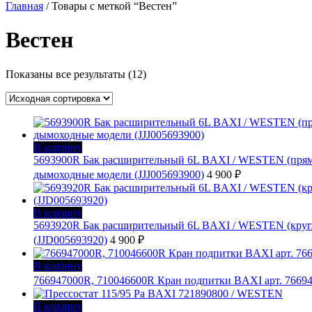
Главная
/ Товары с меткой “Вестен”
Вестен
Показаны все результаты (12)
В корзину
5693900R Бак расширительный 6L BAXI / WESTEN (прямо
дымоходные модели (JJJ005693900)
4 900
₽
В корзину
5693920R Бак расширительный 6L BAXI / WESTEN (кругл
(JJD005693920)
4 900
₽
В корзину
766947000R, 710046600R Кран подпитки BAXI арт. 766947
В корзину