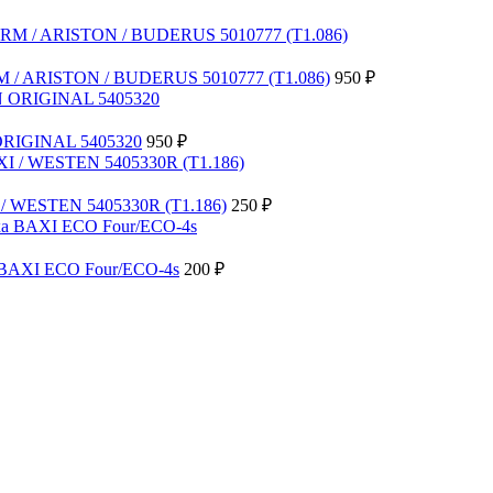
M / ARISTON / BUDERUS 5010777 (Т1.086)
950
₽
ORIGINAL 5405320
950
₽
 / WESTEN 5405330R (Т1.186)
250
₽
 BAXI ECO Four/ECO-4s
200
₽