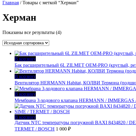
Главная
/ Товары с меткой “Херман”
Херман
Показаны все результаты (4)
В корзину
Бак расширительный 6L ZILMET OEM-PRO (круглый, резь
В корзину
Вентилятор HERMANN Habitat, КОЛВИ Термона (подшип
В корзину
Мембрана 3-ходового клапана HERMANN / IMMERGAS /
В корзину
Датчик NTC температуры погружной BAXI 8434820 /
TERMET / BOSCH
1 000
₽