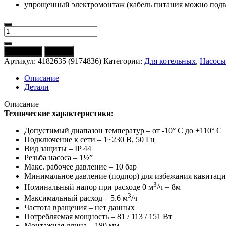
упрощенный электромонтаж (кабель питания можно подв
Количество
товара
4182635
В корзину
Купить
(9174836)
Артикул:
4182635 (9174836)
Категории:
Для котельных
,
Насосы
Насос
WILO
Описание
Star-
Детали
RS
25/8
Описание
ORIGINAL
Технические характеристики:
+
ГАЙКИ
Допустимый диапазон температур – от -10° C до +110° C
Подключение к сети – 1~230 В, 50 Гц
Вид защиты – IP 44
Резьба насоса – 1½”
Макс. рабочее давление – 10 бар
Минимальное давление (подпор) для избежания кавитации н
3
Номинальный напор при расходе 0 м
/ч = 8м
3
Максимальный расход – 5.6 м
/ч
Частота вращения – нет данных
Потребляемая мощность – 81 / 113 / 151 Вт
Монтажная длина – 180 мм