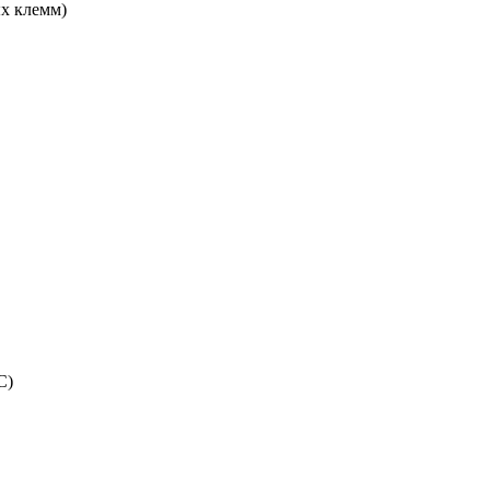
х клемм)
C)